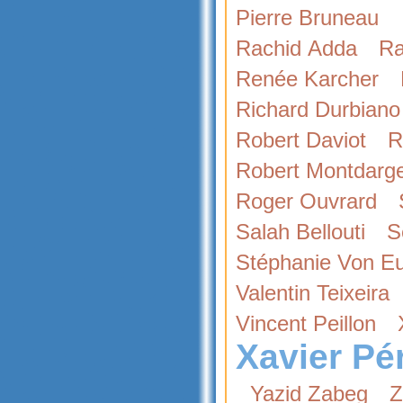
Pierre Bruneau
Rachid Adda
Ra
Renée Karcher
Richard Durbiano
Robert Daviot
R
Robert Montdarg
Roger Ouvrard
Salah Bellouti
S
Stéphanie Von E
Valentin Teixeira
Vincent Peillon
Xavier Pér
Yazid Zabeg
Z