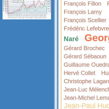
François Fillon
François Lamy
François Scellier
Frédéric Lefebvre
Geor
Naré
Gérard Brochec
Gérard Sébaoun
Guillaume Ouedr
Hervé Collet
Hug
Christophe Lagar
Jean-Luc Mélenc
Jean-Michel Lema
Jean-Paul Hu