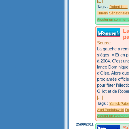
[...]
Tags :
Robert Hue
Thierry
Sénatoriale
Ajouter un comment
La
pa
Source
La gauche a rempl
sièges. « Et en 
à 2004. C’est une
lance Dominique L
d’Oise. Alors que
proclamés officie
pour fêter l’élec
Gillot et de Rob
[...]
Tags :
Yanick Pater
Axel Poniatowski
Fr
Ajouter un comment
25/09/2011
Sé