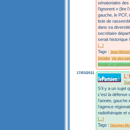
sénatoriales des
l’ignorent » (lire
gauche, le PCF, 
liste de rassemb
dans sa diversité
secrétaire dépar
serait historique 
[...]
Tags :
Jean-Michel
Delattre
Vie des part
Ajouter un comment
17/03/2011
L’
So
S’il y a un sujet
c’est la défense 
l’année, gauche e
l’agence régional
radiothérapie et v
[...]
Tags :
Georges Mo