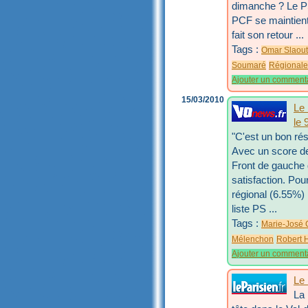
dimanche ? Le PS 
PCF se maintient
fait son retour ...
Tags :
Omar Slaout
Soumaré
Régionale
Ajouter un comment
15/03/2010
Le 
le 
"C'est un bon résu
Avec un score de
Front de gauche 
satisfaction. Pou
régional (6.55%) 
liste PS ...
Tags :
Marie-José 
Mélenchon
Robert 
Ajouter un comment
Le 
La 