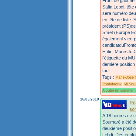
Front de gauche
Safia Lebdi, tête
sera numéro deux
en tête de liste.
président (PS)de 
Smet (Europe Ec
également vice-pr
candidatduFrontde
Enfin, Marie-Jo 
l’étiquette du MU
dernière position
tour ...
Tags :
Marie-José 
Poniatowski
Ali So
Ajouter un comment
16/03/2010
Rég
son
A 18 heures ce mar
Soumaré a été dé
deuxième position
Lebdi. Des écolo