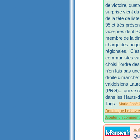
de victoire, quat
surprise vient d
de la tête de lis
95 et très présent
vice-président PC
membre de la dir
charge des négoc
régionales. "C'es
communistes valdo
choisi l'ordre de
n'en fais pas une 
droite dimanche".
valdoisiens Laur
(PRG)... qui se r
dans les Hauts-d
Tags :
Marie-José 
Dominique Lefebvre
Ajouter un comment
Val
Que