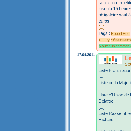
sont en compétit
jusqu'à 15 heure
obligatoire sauf 
euros.
[...]
Tags :
Robert Hue
Thierry
Sénatoriale
Ajouter un comment
17/09/2011
Le
So
Liste Front nati
[...]
Liste de la Major
[...]
Liste d’Union de 
Delattre
[...]
Liste Rassemblem
Richard
[...]