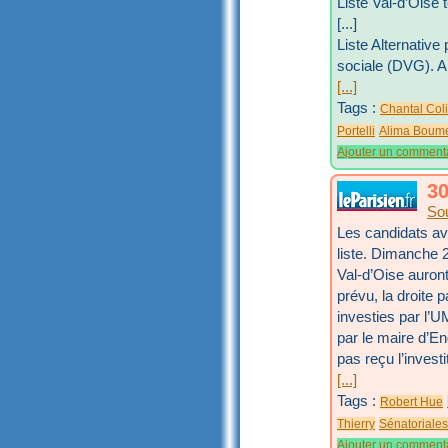
Liste Val-d’Oise 
[...]
Liste Alternativ
sociale (DVG). 
[...]
Tags :
Chantal Col
Portelli
Alima Boume
Ajouter un comment
30
So
Les candidats av
liste. Dimanche 
Val-d’Oise auront
prévu, la droite p
investies par l’
par le maire d’En
pas reçu l’investi
[...]
Tags :
Robert Hue
Thierry
Sénatoriale
Ajouter un comment