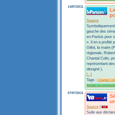
14/07/2011
La
po
Source
Symboliquement, l
gauche des sénato
en-Parisis pour 
». Il en a profité
Gillot, la maire 
régionale, Robert
Chantal Colin, pr
représentant des
désigné ).
[...]
Tags :
Chantal Col
Ajouter un comment
07/07/2011
Sé
un
Source
|
Suite aux déclara