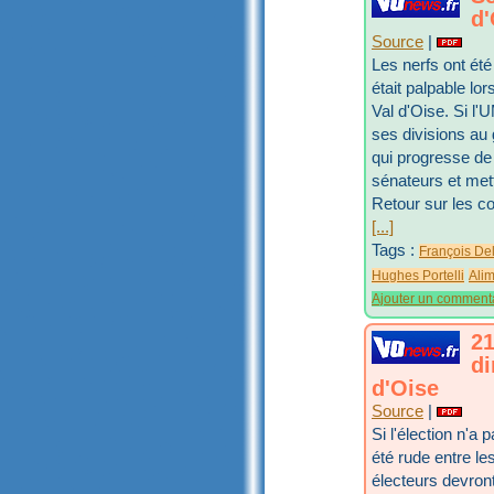
d'
Source
|
Les nerfs ont été
était palpable l
Val d'Oise. Si l'
ses divisions au
qui progresse de
sénateurs et mett
Retour sur les c
[...]
Tags :
François De
Hughes Portelli
Ali
Ajouter un comment
21
di
d'Oise
Source
|
Si l'élection n'a
été rude entre le
électeurs devront