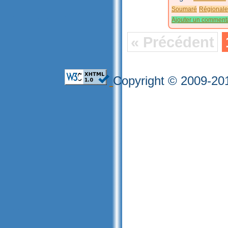
Soumaré
Régionale
Ajouter un comment
« Précédent
Copyright © 2009-201