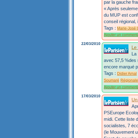
par la gauche fra
« Après seulemen
du MUP est confo
conseil régional
Tags :
Marie-José 
Ajouter un comment
22/03/2010
Le 
La 
avec 57,5 %des s
encore marqué par
Tags :
Didier Arnal
Soumaré
Régionale
Ajouter un comment
17/03/2010
Un
Apr
PSEurope Ecologi
midi. Cette list
socialistes, 7 é
(le Mouvement un