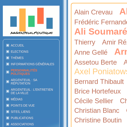
A
Alain Crevau
Frédéric Fernand
Ali Soumar
Thierry
Amir Ré
ACCUEIL
Ar
Anne Gellé
ELECTIONS
THÈMES
Assetou Berte
A
INFORMATIONS GÉNÉRALES
Axel Poniatow
PERSONNALITÉS
POLITIQUES
Bernard Thibault
ARGENTEUIL : SA
RÉPUTATION
Brice Hortefeux
ARGENTEUIL : L'ENTRETIEN
DE LA VILLE
Cécile Sellier
Ch
MÉDIAS
POINTS DE VUE
Christian Blanc
SITES, LIENS
PUBLICATIONS
Christine Boutin
ASSOCIATIONS