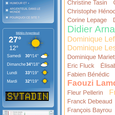
Christine Tasin
HUMOUR ET +
ARGENTEUIL DANS LE
Christophe Héno
MONDE
POURQUOI CE SITE ?
Corine Lepage
Didier Arna
Météo Argenteuil
Dominique Le
Dominique Le
Dominique Mariet
Eric Fluck
Élisa
Fabien Bénédic
Faouzi Lam
F
Fleur Pellerin
Franck Debeaud
François Bayrou