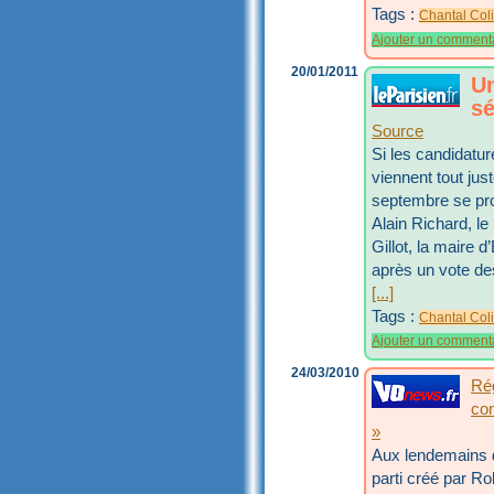
Tags :
Chantal Col
Ajouter un comment
20/01/2011
Un
sé
Source
Si les candidatu
viennent tout jus
septembre se pro
Alain Richard, l
Gillot, la maire 
après un vote de
[...]
Tags :
Chantal Col
Ajouter un comment
24/03/2010
Rég
con
»
Aux lendemains d
parti créé par Ro