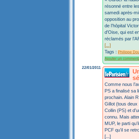
résonné entre les
samedi après-mid
opposition au pro
de l’hôpital Vict
d’Oise, qui est en
réclamés par l’AR
[...]
Tags :
Philippe Do
Ajouter un comment
22/01/2011
Un
sé
Comme nous l’avo
PS a finalisé sa 
prochain. Alain R
Gillot (tous deu
Collin (PS) et d
connu. Mais atte
MUP, le parti qu’
PCF qu’il se retr
[...]