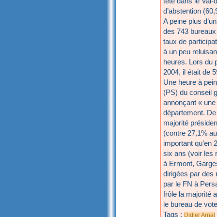
tête dans le Val-
d’abstention (60,
A peine plus d’un 
des 743 bureaux 
taux de participa
à un peu reluisa
heures. Lors du 
2004, il était de 
Une heure à pein
(PS) du conseil gé
annonçant « une s
département. De f
majorité présiden
(contre 27,1% au
important qu’en 
six ans (voir les r
à Ermont, Garges
dirigées par de
par le FN à Persa
frôle la majorit
le bureau de vote 
Tags :
Didier Arnal