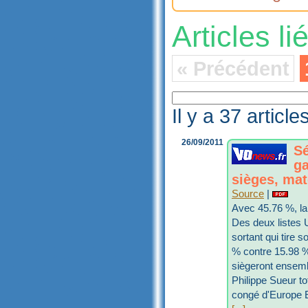
Articles l
« Précédent
Il y a 37 articl
26/09/2011
Sé
ga
sièges, mat
Source
|
Avec 45.76 %, la l
Des deux listes 
sortant qui tire s
% contre 15.98 
siègeront ensemb
Philippe Sueur t
congé d'Europe E