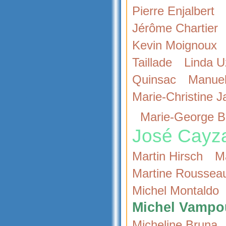
Pierre Enjalbert
Jérôme Chartier
Kevin Moignoux
Taillade
Linda 
Quinsac
Manuel
Marie-Christine J
Marie-George B
José Cayz
Martin Hirsch
M
Martine Roussea
Michel Montaldo
Michel Vampou
Micheline Bruna