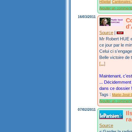
Hôpital
Cantonales
Ajouter un comment
16/03/2011
Co
d'
Source
|
Mr Robert HUE 
ce jour par le m
Celui ci s'engage
Belle victoire de
[...]
Maintenant, c'es
... Décidemment 
dans ce dossier 
Tags :
Marie-José 
Ajouter un comment
07/02/2011
Il
ra
Source
« Garder la radio