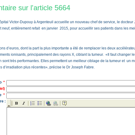
aire sur l'article 5664
hôpital Victor-Dupouy à Argenteuil accueille un nouveau chef de service, le docteur
 neuf, entièrement refait en janvier 2015, pour accueillir ses patients dans les mei
ons d’euros, dont la part la plus importante a été de remplacer les deux accélérateu
nts ionisants, principalement des rayons X, ciblant la tumeur. «Il faut changer le
sont très performantes. Elles permettent un meilleur ciblage de la tumeur et un m
ues d’irradiation plus récentes», précise le Dr Joseph Fabre.
do
*
iel)
le
*
re :