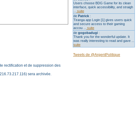
Users choose BDG Game for its clean
interface, quick accessibility, and straigh
...
suite
de
Patrick
:
Tiranga app Login [1] gives users quick
and secure access to their gaming
accou ...
suite
de
gogobadugi
:
Thank you for the wonderful update. It
was really interesting to read and gave ...
suite
Tweets de @ArgentPolitique
 de rectification et de suppression des
216.73.217.116) sera archivée.