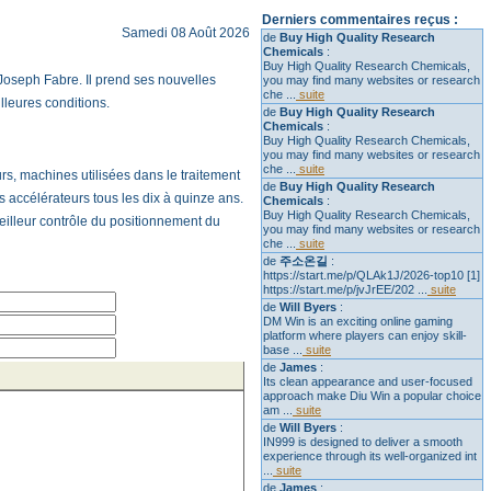
Derniers commentaires reçus :
Samedi 08 Août 2026
de
Buy High Quality Research
Chemicals
:
Buy High Quality Research Chemicals,
 Joseph Fabre. Il prend ses nouvelles
you may find many websites or research
che ...
suite
lleures conditions.
de
Buy High Quality Research
Chemicals
:
Buy High Quality Research Chemicals,
you may find many websites or research
che ...
suite
rs, machines utilisées dans le traitement
de
Buy High Quality Research
s accélérateurs tous les dix à quinze ans.
Chemicals
:
Buy High Quality Research Chemicals,
eilleur contrôle du positionnement du
you may find many websites or research
che ...
suite
de
주소온길
:
https://start.me/p/QLAk1J/2026-top10 [1]
https://start.me/p/jvJrEE/202 ...
suite
de
Will Byers
:
DM Win is an exciting online gaming
platform where players can enjoy skill-
base ...
suite
de
James
:
Its clean appearance and user-focused
approach make Diu Win a popular choice
am ...
suite
de
Will Byers
:
IN999 is designed to deliver a smooth
experience through its well-organized int
...
suite
de
James
: