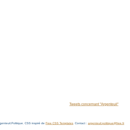
Tweets concernant "Argenteuil"
enteuil.Politique. CSS inspiré de
Free CSS Templates
. Contact :
argenteuil.politique@free.fr