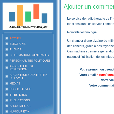
Ajouter un comment
Le service de radiothérapie de l’
fonctions dans un service flambant
Nouvelle technologie
ACCUEIL
Un chantier d’une dizaine de milli
ELECTIONS
des cancers, grâce à des rayonneme
THÈMES
Ces machines dernière génération 
INFORMATIONS GÉNÉRALES
patient et l’utilisation de techniq
PERSONNALITÉS POLITIQUES
ARGENTEUIL : SA
RÉPUTATION
Votre prénom ou pseu
Votre email
* (confident
ARGENTEUIL : L'ENTRETIEN
DE LA VILLE
Votre vil
MÉDIAS
Votre commentai
POINTS DE VUE
SITES, LIENS
PUBLICATIONS
ASSOCIATIONS
HUMOUR ET +