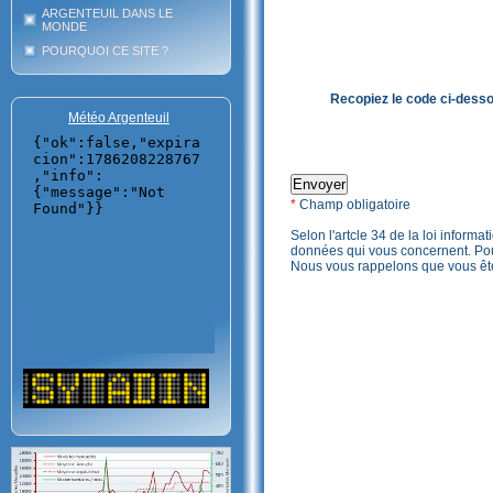
ARGENTEUIL DANS LE
MONDE
POURQUOI CE SITE ?
Recopiez le code ci-dess
Météo Argenteuil
*
Champ obligatoire
Selon l'artcle 34 de la loi informa
données qui vous concernent. Pou
Nous vous rappelons que vous ête